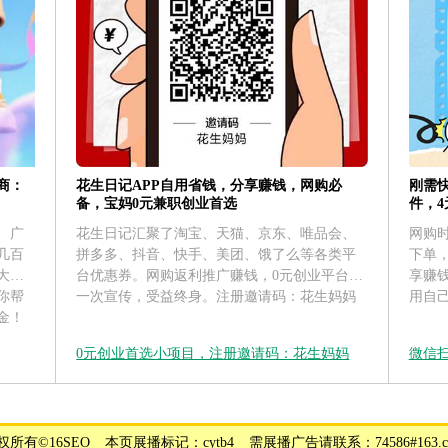
花生日记APP自用省钱，分享赚钱，网购必
刚需
商：
备，宝妈0元兼职创业首选
件，
花生日记汇聚了淘宝、天猫、京东、唯品会、
网购
、广
拼多多、抖音、快手、美团、饿了么等各类平
下单
几百
台优惠券。网购返利推广赚钱，0元创业平台，
享赚
大运
一次宣传，受益终身。注册邀请码：花生妈妈
用自
你帮
金！
0元创业首选小项目，注册邀请码：花生妈妈
微信
权所有©16SEO _ 本页展播标记：cytb4 _ 需展播广告请联系：74586#163.c